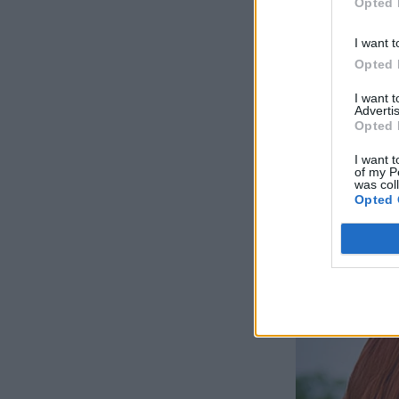
Opted 
I want t
Opted 
I want 
Advertis
Opted 
I want t
of my P
was col
Opted 