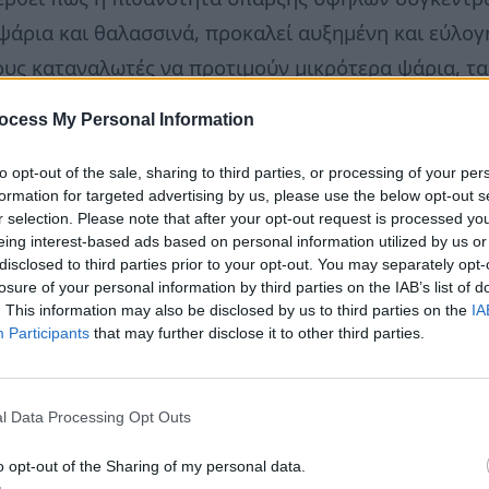
ψάρια και θαλασσινά, προκαλεί αυξημένη και εύλογη
ους καταναλωτές να προτιμούν μικρότερα ψάρια, τα
όνων ουσιών, και συνεπώς μπορούν να προσφέρουν
ocess My Personal Information
to opt-out of the sale, sharing to third parties, or processing of your per
is.gr
formation for targeted advertising by us, please use the below opt-out s
r selection. Please note that after your opt-out request is processed y
eing interest-based ads based on personal information utilized by us or
disclosed to third parties prior to your opt-out. You may separately opt-
losure of your personal information by third parties on the IAB’s list of
. This information may also be disclosed by us to third parties on the
IA
Participants
that may further disclose it to other third parties.
l Data Processing Opt Outs
o opt-out of the Sharing of my personal data.