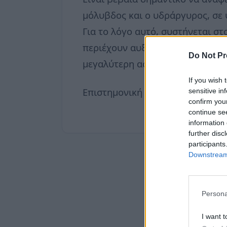
μόλυβδος και ο υδράργυρος, σε 
Για το λόγο αυτό, συστήνεται στ
περιέχουν αυξημένα ποσά ρυπογ
Do Not Pr
μεγαλύτερη ασφάλεια.
If you wish 
Επιστημονική Ομάδα
neadiatrof
sensitive in
confirm you
continue se
information 
further disc
participants
Downstream 
Persona
I want t