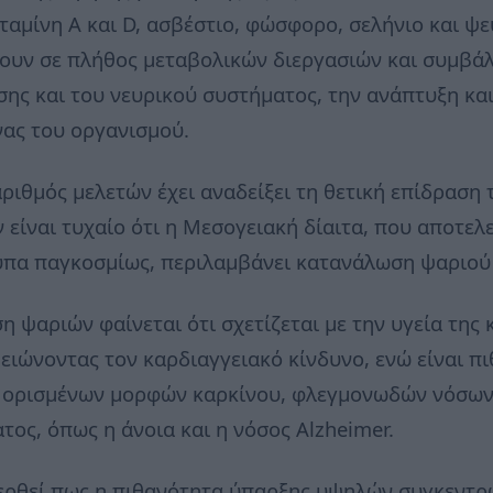
ταμίνη A και D, ασβέστιο, φώσφορο, σελήνιο και ψ
ουν σε πλήθος μεταβολικών διεργασιών και συμβάλ
σης και του νευρικού συστήματος, την ανάπτυξη και
νας του οργανισμού.
αριθμός μελετών έχει αναδείξει τη θετική επίδρασ
 είναι τυχαίο ότι η Μεσογειακή δίαιτα, που αποτελεί
πα παγκοσμίως, περιλαμβάνει κατανάλωση ψαριού 
η ψαριών φαίνεται ότι σχετίζεται με την υγεία της 
μειώνοντας τον καρδιαγγειακό κίνδυνο, ενώ είναι π
ς ορισμένων μορφών καρκίνου, φλεγμονωδών νόσων,
ος, όπως η άνοια και η νόσος Alzheimer.
φερθεί πως η πιθανότητα ύπαρξης υψηλών συγκεντ