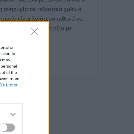
 ανησυχία τα τελευταία χρόνια.
 οποία είναι λιγότερο πιθανό να
 υψηλή διατροφική αξία με
sonal or
ection to
ou may
 personal
out of the
 downstream
B’s List of