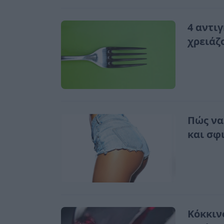
4 αντι
χρειάζο
Πώς να
και σφ
Κόκκινο