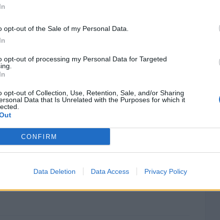
In
o opt-out of the Sale of my Personal Data.
In
to opt-out of processing my Personal Data for Targeted
ματιών από τα χεράκια σας με τρία
ing.
In
 υλικά!
o opt-out of Collection, Use, Retention, Sale, and/or Sharing
Ρ
ersonal Data that Is Unrelated with the Purposes for which it
lected.
Out
τε φανταστεί τι κάνει το βερνίκι
CONFIRM
 στην υγεία μας!
Data Deletion
Data Access
Privacy Policy