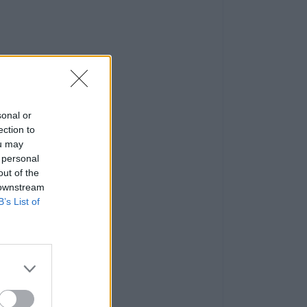
sonal or
ection to
ou may
 personal
out of the
 downstream
B’s List of