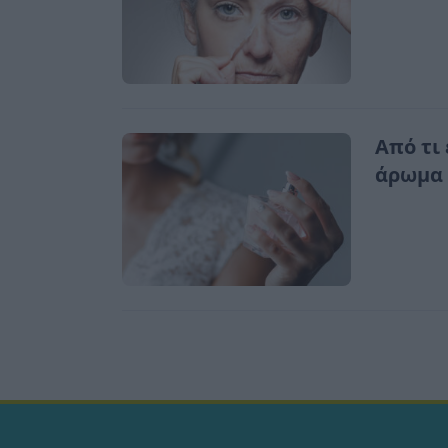
Από τι
άρωμα 