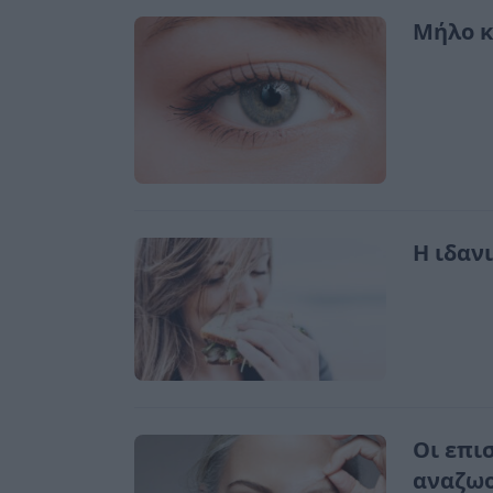
Μήλο κ
Η ιδαν
Οι επι
αναζωο