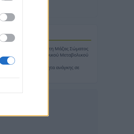
ONLINE ΕΡΓΑΛΕΙΑ
Υπολογισμός Δείκτη Μάζας Σώματος
BMI
Υπολογισμός Βασικού Μεταβολικού
BMR
υθμού
Ημερήσια Ποσότητα ανάγκης σε
DPW
Νερό