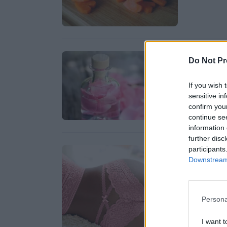
Εξαιρε
Do Not Pr
If you wish 
sensitive in
confirm you
continue se
information 
further disc
Δείτε 
participants
Downstream 
Persona
I want t