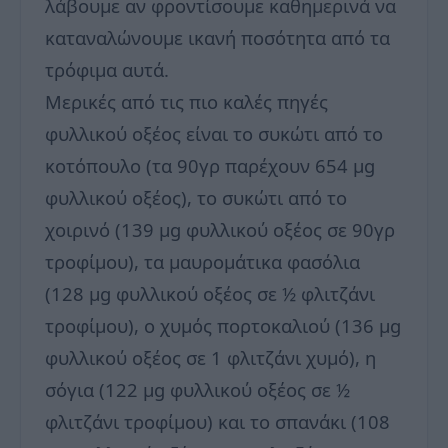
λάβουμε αν φροντίσουμε καθημερινά να
καταναλώνουμε ικανή ποσότητα από τα
τρόφιμα αυτά.
Μερικές από τις πιο καλές πηγές
φυλλικού οξέος είναι το συκώτι από το
κοτόπουλο (τα 90γρ παρέχουν 654 μg
φυλλικού οξέος), το συκώτι από το
χοιρινό (139 μg φυλλικού οξέος σε 90γρ
τροφίμου), τα μαυρομάτικα φασόλια
(128 μg φυλλικού οξέος σε ½ φλιτζάνι
τροφίμου), ο χυμός πορτοκαλιού (136 μg
φυλλικού οξέος σε 1 φλιτζάνι χυμό), η
σόγια (122 μg φυλλικού οξέος σε ½
φλιτζάνι τροφίμου) και το σπανάκι (108