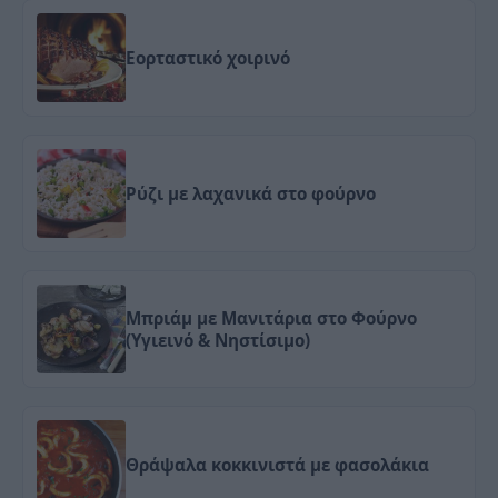
Εορταστικό χοιρινό
Ρύζι με λαχανικά στο φούρνο
Μπριάμ με Μανιτάρια στο Φούρνο
(Υγιεινό & Νηστίσιμο)
Θράψαλα κοκκινιστά με φασολάκια