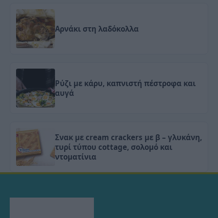
Αρνάκι στη λαδόκολλα
Ρύζι με κάρυ, καπνιστή πέστροφα και
αυγά
Σνακ με cream crackers με β – γλυκάνη,
τυρί τύπου cottage, σολομό και
ντοματίνια