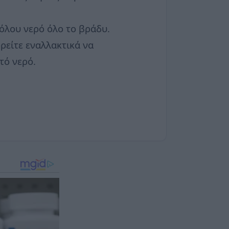
θόλου νερό όλο το βράδυ.
ορείτε εναλλακτικά να
τό νερό.