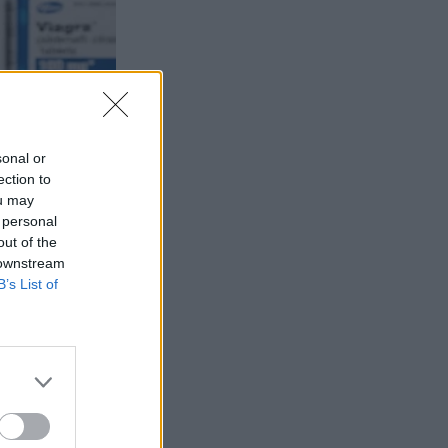
sonal or
ection to
ou may
 personal
out of the
 downstream
B’s List of