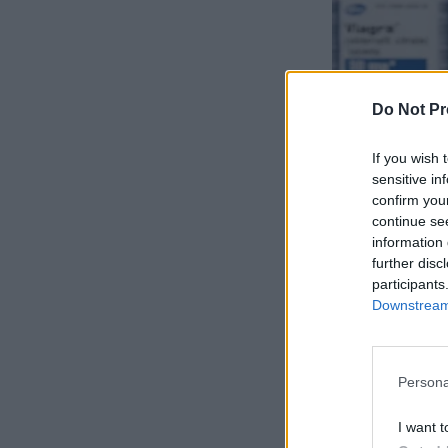
Do Not Pr
If you wish 
sensitive in
confirm you
continue se
information 
further disc
participants
Downstream 
Persona
I want t