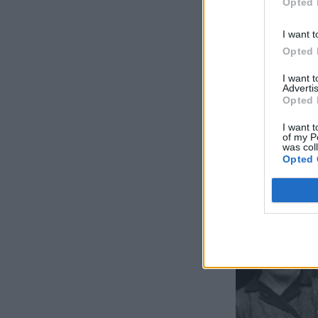
Opted 
I want t
Opted 
I want 
Advertis
Opted 
I want t
of my P
was col
Opted 