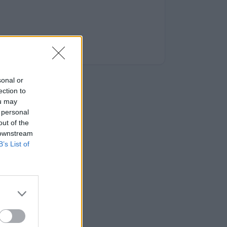
sonal or
ection to
ou may
 personal
out of the
 downstream
B’s List of