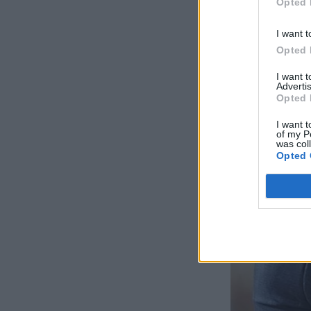
Opted 
I want t
Opted 
I want 
Advertis
Opted 
I want t
of my P
was col
Opted 