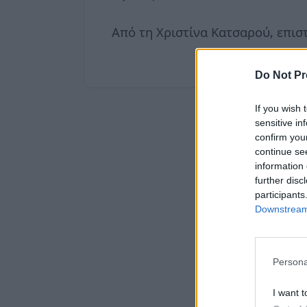
Από τη Χριστίνα Κατσαρού, επι
Do Not Pr
If you wish 
sensitive in
confirm you
continue se
information 
further disc
participants
Downstream 
Persona
I want t