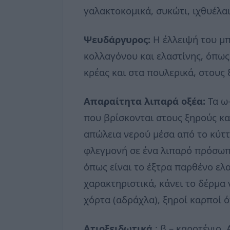
γαλακτοκομικά, συκώτι, ιχθυέλαι
Ψευδάργυρος:
Η έλλειψή του μ
κολλαγόνου και ελαστίνης, όπως
κρέας και στα πουλερικά, στους
Απαραίτητα λιπαρά οξέα:
Τα ω
που βρίσκονται στους ξηρούς κ
απώλεια νερού μέσα από το κύττ
φλεγμονή σε ένα λιπαρό πρόσωπ
όπως είναι το έξτρα παρθένο ελα
χαρακτηριστικά, κάνει το δέρμα 
χόρτα (αδράχλα), ξηροί καρποί 
Ατιοξειδωτικά
: β – καροτένιο.