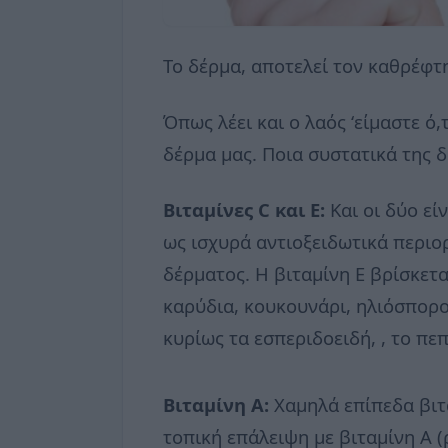
Το δέρμα, αποτελεί τον καθρέφτ
Όπως λέει και ο λαός ‘είμαστε ό
δέρμα μας. Ποια συστατικά της 
Βιταμίνες C και Ε:
Και οι δύο εί
ως ισχυρά αντιοξειδωτικά περιο
δέρματος. Η βιταμίνη Ε βρίσκετα
καρύδια, κουκουνάρι, ηλιόσποροι
κυρίως τα εσπεριδοειδή, , το πε
Βιταμίνη Α:
Χαμηλά επίπεδα βιτ
τοπική επάλειψη με βιταμίνη Α (