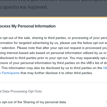
α φρούτα και λαχανικά.
τήρια καθαρό νερό ημερησίως βοηθούν στην ενυδάτ
ocess My Personal Information
Συμπληρωματικά, βοηθούν τα κύτταρα να κινούν τα θ
ς τοξίνες που σχηματίζονται. Τέλος, η καλύτερη εν
to opt-out of the sale, sharing to third parties, or processing of your per
τους δερματικούς πόρους.
formation for targeted advertising by us, please use the below opt-out s
r selection. Please note that after your opt-out request is processed y
eing interest-based ads based on personal information utilized by us or
λεί μια σημαντικότατη πρωτεΐνη του ανθρώπινου σ
disclosed to third parties prior to your opt-out. You may separately opt-
losure of your personal information by third parties on the IAB’s list of
ως το βασικότερο συστατικό του συνδετικού μας ιστο
. This information may also be disclosed by us to third parties on the
IA
οτελείται από συνδετικό ιστό, τότε αντιλαμβάνεστε
Participants
that may further disclose it to other third parties.
υ κολλαγόνου που παράγει ο οργανισμός μειώνεται
ές σε όλους μας ρυτίδες.
l Data Processing Opt Outs
τε το δέρμα σας από τη γήρανση, καταρχήν προστα
ονα φρούτα και λαχανικά, με έμφαση στην κίτρινη κ
o opt-out of the Sharing of my personal data.