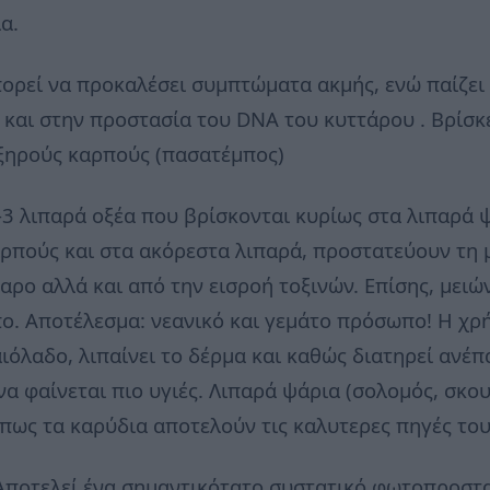
α.
πορεί να προκαλέσει συμπτώματα ακμής, ενώ παίζε
 και στην προστασία του DNA του κυττάρου . Βρίσκ
 ξηρούς καρπούς (πασατέμπος)
-3 λιπαρά οξέα που βρίσκονται κυρίως στα λιπαρά ψ
αρπούς και στα ακόρεστα λιπαρά, προστατεύουν τη
αρο αλλά και από την εισροή τοξινών. Επίσης, μει
ο. Αποτέλεσμα: νεανικό και γεμάτο πρόσωπο! Η χρ
ιόλαδο, λιπαίνει το δέρμα και καθώς διατηρεί ανέπ
να φαίνεται πιο υγιές. Λιπαρά ψάρια (σολομός, σκου
όπως τα καρύδια αποτελούν τις καλυτερες πηγές του
 Αποτελεί ένα σημαντικότατο συστατικό φωτοπροστα