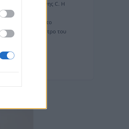
ερες πηγές βιταμίνης C. Η
ου του δέρματος.
ούν πρώτη ύλη για το
δι του αυγού, το φύτρο του