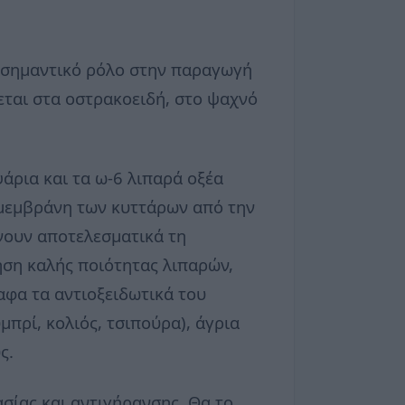
ι σημαντικό ρόλο στην παραγωγή
εται στα οστρακοειδή, στο ψαχνό
άρια και τα ω-6 λιπαρά οξέα
 μεμβράνη των κυττάρων από την
ώνουν αποτελεσματικά τη
ήση καλής ποιότητας λιπαρών,
αφα τα αντιοξειδωτικά του
μπρί, κολιός, τσιπούρα), άγρια
ς.
σίας και αντιγήρανσης. Θα το