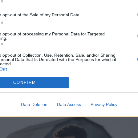
In
νανά και τα εσπεριδοειδή, που αποτελούν της καλύτ
 εσωτερικό αναγεννητή και προστάτη του κολλαγόν
o opt-out of the Sale of my Personal Data.
In
χουν τα αμινοξέα προλίνη και λυσίνη, που αποτελ
ίναι το κρέας το ψάρι και το κοτόπουλο, το ασπρά
to opt-out of processing my Personal Data for Targeted
ing.
In
o opt-out of Collection, Use, Retention, Sale, and/or Sharing
is.gr
ersonal Data that Is Unrelated with the Purposes for which it
lected.
Out
CONFIRM
Data Deletion
Data Access
Privacy Policy