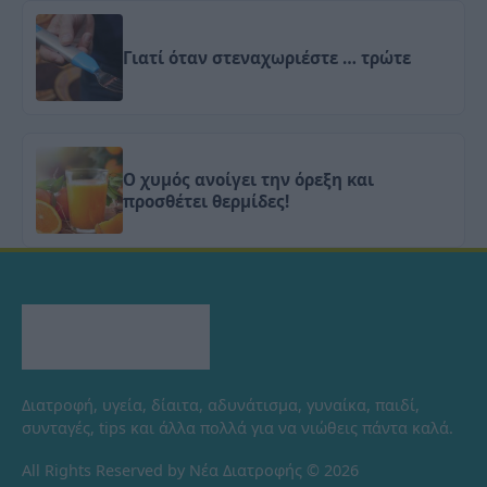
Γιατί όταν στεναχωριέστε … τρώτε
Ο χυμός ανοίγει την όρεξη και
προσθέτει θερμίδες!
Διατροφή, υγεία, δίαιτα, αδυνάτισμα, γυναίκα, παιδί,
συνταγές, tips και άλλα πολλά για να νιώθεις πάντα καλά.
All Rights Reserved by Νέα Διατροφής © 2026