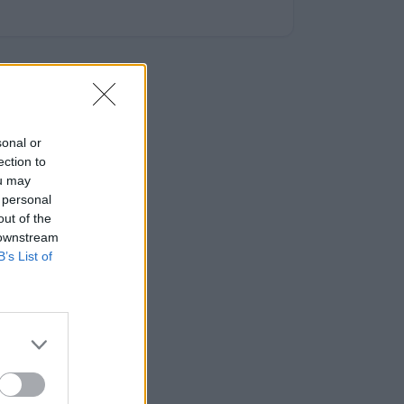
sonal or
ection to
ou may
 personal
out of the
 downstream
B’s List of