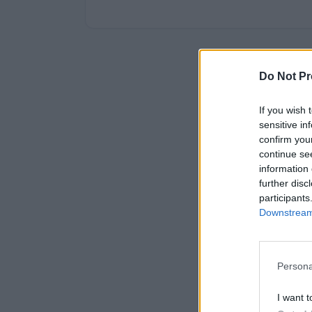
Do Not Pr
If you wish 
sensitive in
confirm you
continue se
information 
further disc
participants
Downstream 
Persona
I want t