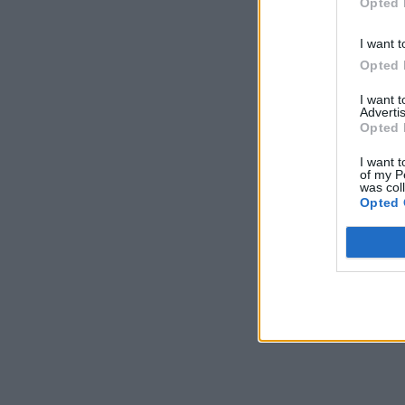
Opted 
I want t
Opted 
I want 
Advertis
Opted 
I want t
of my P
was col
Opted 