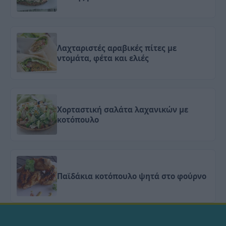
Λαχταριστές αραβικές πίτες με
ντομάτα, φέτα και ελιές
Χορταστική σαλάτα λαχανικών με
κοτόπουλο
Παϊδάκια κοτόπουλο ψητά στο φούρνο