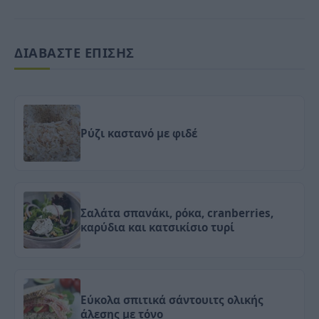
ΔΙΑΒΑΣΤΕ ΕΠΙΣΗΣ
Ρύζι καστανό με φιδέ
Σαλάτα σπανάκι, ρόκα, cranberries,
καρύδια και κατσικίσιο τυρί
Εύκολα σπιτικά σάντουιτς ολικής
άλεσης με τόνο