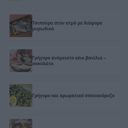
Τσιπούρα στον ατμό με διάφορα
μυρωδικά
Γρήγορο ανάμεικτο κέικ βανίλια –
σοκολάτα
Γρήγορο και αρωματικό σπανακόρυζο