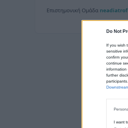
Επιστημονική Ομάδα
neadiatrof
Do Not Pr
If you wish 
sensitive in
confirm you
continue se
information 
further disc
participants
Downstream 
Persona
I want t