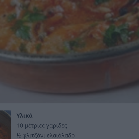
Υλικά
10 μέτριες γαρίδες
½ φλιτζάνι ελαιόλαδο