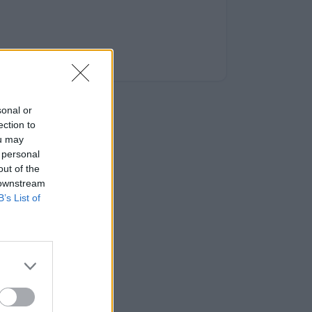
sonal or
ection to
ou may
 personal
out of the
 downstream
B’s List of