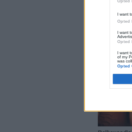
Opted 
I want t
Opted 
I want 
Advertis
Opted 
I want t
of my P
was col
Opted 