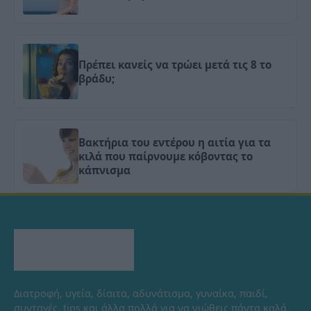
Πρέπει κανείς να τρώει μετά τις 8 το
βράδυ;
Βακτήρια του εντέρου η αιτία για τα
κιλά που παίρνουμε κόβοντας το
κάπνισμα
Διατροφή, υγεία, δίαιτα, αδυνάτισμα, γυναίκα, παιδί,
συνταγές, tips και άλλα πολλά για να νιώθεις πάντα καλά.