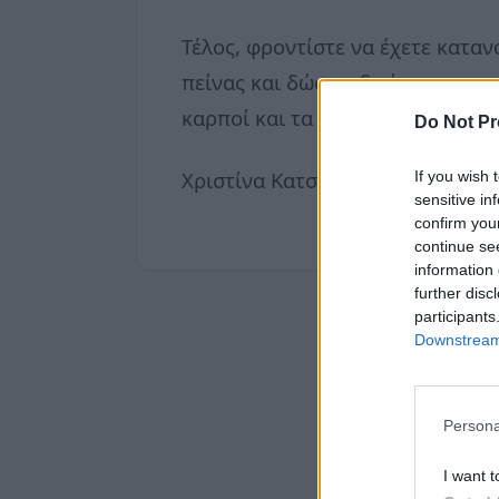
Τέλος, φροντίστε να έχετε καταν
πείνας και δώστε ιδιαίτερη προ
καρποί και τα πατατάκια, καθώς 
Do Not Pr
Χριστίνα Κατσαρού, επιστημονι
If you wish 
sensitive in
confirm you
continue se
information 
further disc
participants
Downstream 
Persona
I want t