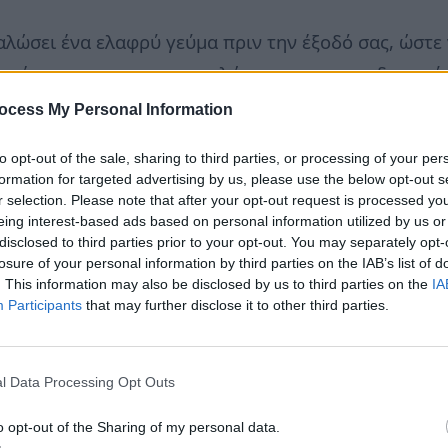
αλώσει ένα ελαφρύ γεύμα πριν την έξοδό σας, ώστε 
σοχή στα σνακ που καταναλώνονται ως συνοδευτικά 
είναι πλούσια σε θερμίδες.
ocess My Personal Information
κή συνεργάτης
neadiatrofis.gr
to opt-out of the sale, sharing to third parties, or processing of your per
formation for targeted advertising by us, please use the below opt-out s
r selection. Please note that after your opt-out request is processed y
eing interest-based ads based on personal information utilized by us or
disclosed to third parties prior to your opt-out. You may separately opt-
losure of your personal information by third parties on the IAB’s list of
. This information may also be disclosed by us to third parties on the
IA
Participants
that may further disclose it to other third parties.
l Data Processing Opt Outs
o opt-out of the Sharing of my personal data.