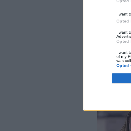
Opted 
I want t
Opted 
I want 
Advertis
Opted 
I want t
of my P
was col
Opted 