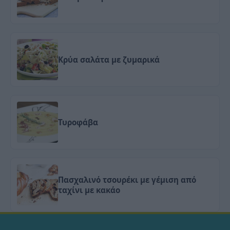
Κρύα σαλάτα με ζυμαρικά
Τυροφάβα
Πασχαλινό τσουρέκι με γέμιση από
ταχίνι με κακάο