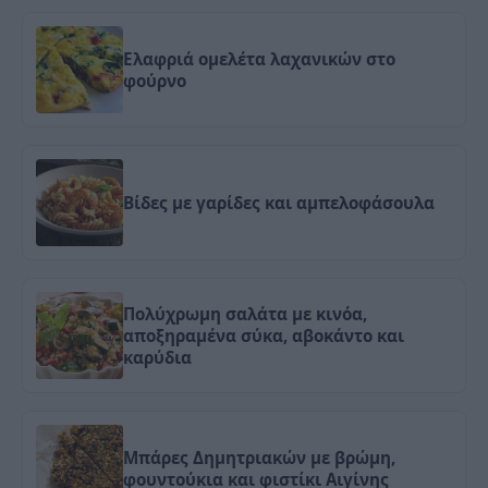
Ελαφριά ομελέτα λαχανικών στο
φούρνο
Βίδες με γαρίδες και αμπελοφάσουλα
Πολύχρωμη σαλάτα με κινόα,
αποξηραμένα σύκα, αβοκάντο και
καρύδια
Μπάρες Δημητριακών με βρώμη,
φουντούκια και φιστίκι Αιγίνης