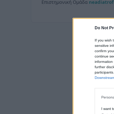
Επιστημονική Ομάδα
neadiatrof
Do Not Pr
If you wish 
sensitive in
confirm you
continue se
information 
further disc
participants
Downstream 
Persona
I want t