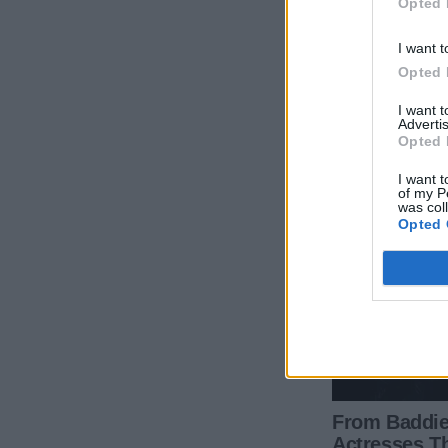
Opted 
I want t
Opted 
I want 
Advertis
Opted 
I want t
of my P
was col
Opted 