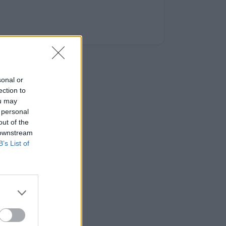
sonal or
ection to
ou may
 personal
out of the
 downstream
B’s List of