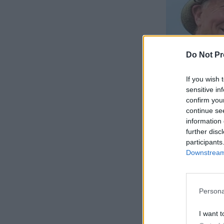
Do Not Pr
If you wish 
sensitive in
confirm you
continue se
information 
further disc
participants
Downstream 
Persona
I want t