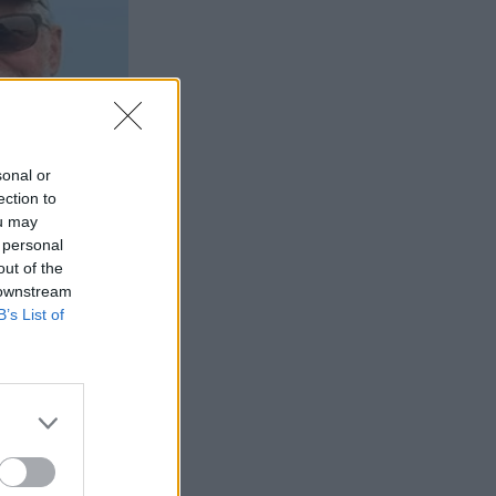
sonal or
ection to
ou may
 personal
out of the
 downstream
B’s List of