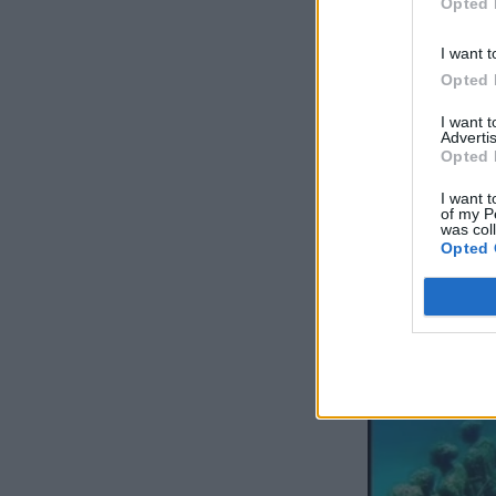
Opted 
I want t
Opted 
I want 
Advertis
Opted 
I want t
of my P
was col
Opted 