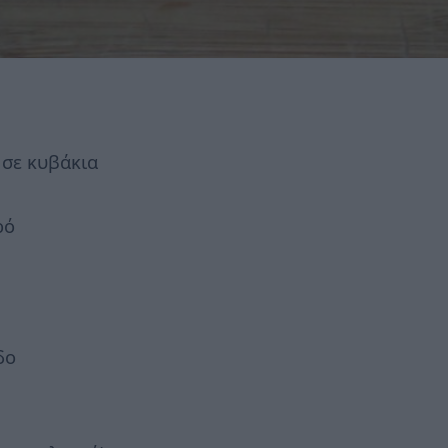
 σε κυβάκια
ρό
δο