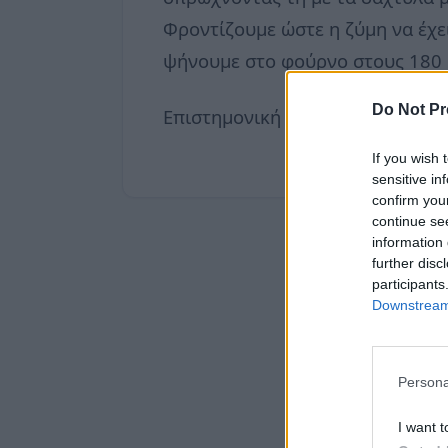
Φροντίζουμε ώστε η ζύμη να έχει
ψήνουμε στο φούρνο στους 180 
Do Not Pr
Επιστημονική Ομάδα
neadiatrof
If you wish 
sensitive in
confirm you
continue se
information 
further disc
participants
Downstream 
Persona
I want t