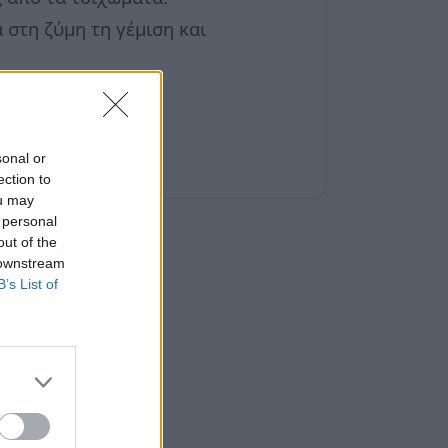
 στη ζύμη τη γέμιση και
sonal or
ection to
ou may
 personal
out of the
 downstream
B’s List of