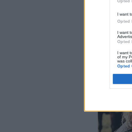
Opted 
I want t
Opted 
I want 
Advertis
Opted 
I want t
of my P
was col
Opted 