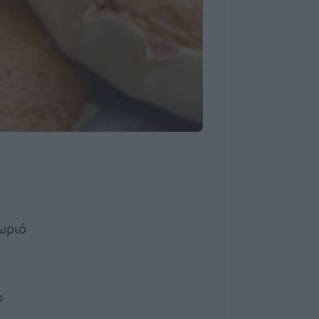
ωριό
ο