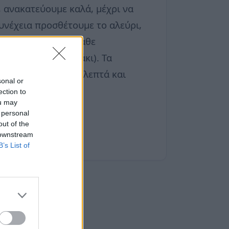
, ανακατεύουμε καλά, μέχρι να
υνέχεια προσθέτουμε το αλεύρι,
η γέμιση μέσα σε κάθε
ιστεί ένα λυχναράκι). Τα
μόνο κάτω για 20 λεπτά και
sonal or
ρυσαφί χρώμα.
ection to
ou may
 personal
out of the
 downstream
B’s List of