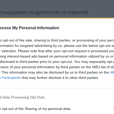
 τεμαχισμένα τα φρούτα και τα λαχανικά
 τυλιγμένα και προστατευμένα από το φως και τον α
ocess My Personal Information
ρησης στη συσκευασία κάθε τροφίμου μετά το άνοι
to opt-out of the sale, sharing to third parties, or processing of your per
formation for targeted advertising by us, please use the below opt-out s
r selection. Please note that after your opt-out request is processed y
is.gr
eing interest-based ads based on personal information utilized by us or
disclosed to third parties prior to your opt-out. You may separately opt-
losure of your personal information by third parties on the IAB’s list of
. This information may also be disclosed by us to third parties on the
IA
Participants
that may further disclose it to other third parties.
l Data Processing Opt Outs
o opt-out of the Sharing of my personal data.