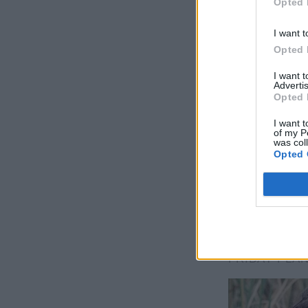
Opted 
I want t
Opted 
I want 
Advertis
Opted 
I want t
of my P
was col
Opted 