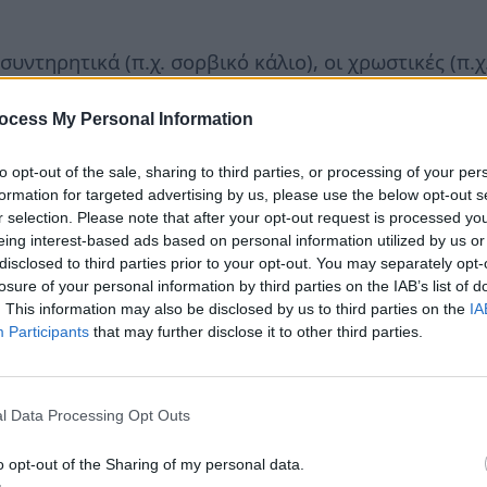
υντηρητικά (π.χ. σορβικό κάλιο), οι χρωστικές (π.
αντικό από το φυτό στέβια), τα αντιοξειδωτικά (π.χ
ocess My Personal Information
ίνη) είναι λίγα μόνο από τα πρόσθετα συστατικά πο
ή τα τρόφιμα και πολλά από τα ροφήματά μας. Διατ
to opt-out of the sale, sharing to third parties, or processing of your per
formation for targeted advertising by us, please use the below opt-out s
ους όπως είναι η γεύση, το χρώμα και η υφή. Σύμφ
r selection. Please note that after your opt-out request is processed y
ιμοποιούνται στα τρόφιμα και τα ροφήματα μόνο ότ
eing interest-based ads based on personal information utilized by us or
disclosed to third parties prior to your opt-out. You may separately opt-
ιμένο σκοπό – που δεν μπορεί να επιτευχθεί με άλ
losure of your personal information by third parties on the IAB’s list of
 των οργανοληπτικών χαρακτηριστικών των προϊόντ
. This information may also be disclosed by us to third parties on the
IA
Participants
that may further disclose it to other third parties.
μένων προϊόντων σε καθορισμένες συνθήκες διατή
l Data Processing Opt Outs
ειμένου να χρησιμοποιηθεί κάποιο πρόσθετο, θα πρ
o opt-out of the Sharing of my personal data.
ί από τις αρμόδιες ελεγκτικές Αρχές. Στην Ευρώπη,