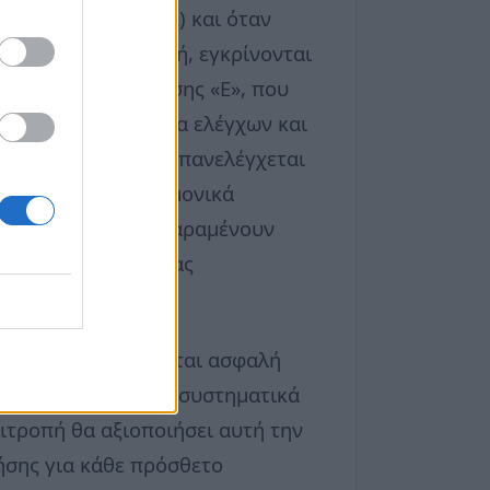
ς Τροφίμων (EFSA) και όταν
γεία του καταναλωτή, εγκρίνονται
 κωδικός ταξινόμησης «Ε», που
ροχρόνια διαδικασία ελέγχων και
ια κάθε πρόσθετου επανελέγχεται
ιο πρόσφατα επιστημονικά
 ότι τα πρόσθετα παραμένουν
 απαραίτητο εξαιτίας
έτων.
κή Ένωση θεωρούνται ασφαλή
να επαναξιολογήσει συστηματικά
ιτροπή θα αξιοποιήσει αυτή την
ήσης για κάθε πρόσθετο