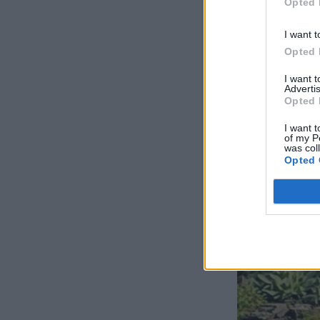
Opted 
I want t
Opted 
I want 
Advertis
Opted 
I want t
of my P
was col
Opted 