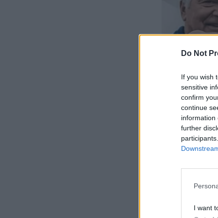
Do Not Pr
If you wish 
sensitive in
confirm you
continue se
information 
further disc
participants
Downstream 
Persona
I want t