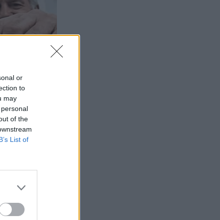
sonal or
ection to
ou may
 personal
out of the
 downstream
B’s List of