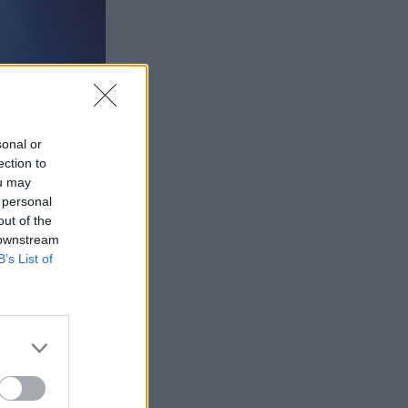
sonal or
ection to
ou may
 personal
out of the
 downstream
B’s List of