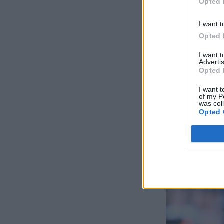
Opted 
I want t
Opted 
I want 
Advertis
Opted 
I want t
of my P
was col
Opted 