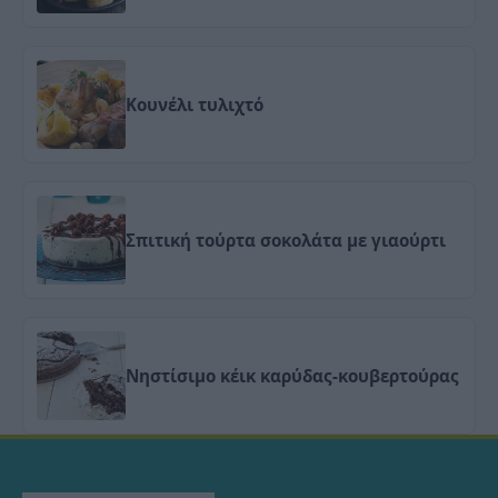
Κουνέλι τυλιχτό
Σπιτική τούρτα σοκολάτα με γιαούρτι
Νηστίσιμο κέικ καρύδας-κουβερτούρας