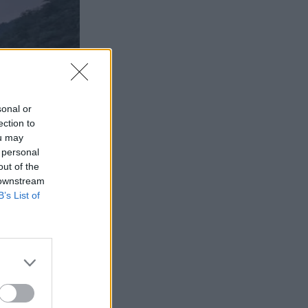
sonal or
ection to
ou may
 personal
out of the
 downstream
B’s List of