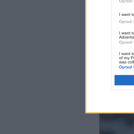
Opted 
I want t
Opted 
I want 
Advertis
Opted 
I want t
of my P
was col
Opted 