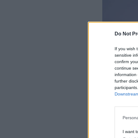
Do Not Pr
If you wish 
sensitive in
confirm you
continue se
information 
further disc
participants
Downstream 
Persona
I want t