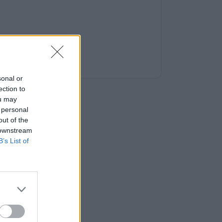
sonal or
ection to
ou may
 personal
out of the
 downstream
B’s List of