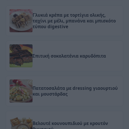
Γλυκιά κρέπα με τορτίγια ολικής,
ταχίνι με μέλι, μπανάνα και μπισκότο
τύπου digestive
Σπιτική σοκολατένια καρυδόπιτα
Πατατοσαλάτα με dressing γιαουρτιού
και μουστάρδας
Βελουτέ κουνουπιδιού με κρουτόν
θυμαριού