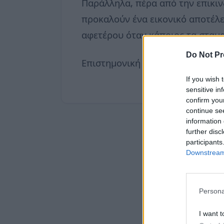
Παράλληλα, πέρα από την επικιν
προκαλούν ένα εικονικό αποτέλε
αφετέρου όταν κάποιος τα σταμα
Do Not Pr
Επιστημονική Ομάδα
neadiatrof
If you wish 
sensitive in
confirm you
continue se
information 
further disc
participants
Downstream 
Persona
I want t