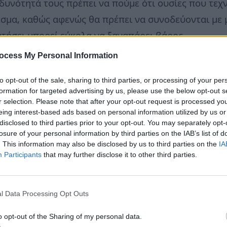
δυνότητά τους πρέπει να πούμε ότι ουσίες που τεχν
σμα, καθώς αφενώς θα πρέπει να συνοδεύονται με μ
τήσει μπορεί εύκολα να ξαναπάρει βάρος.
ocess My Personal Information
is.gr
to opt-out of the sale, sharing to third parties, or processing of your per
formation for targeted advertising by us, please use the below opt-out s
r selection. Please note that after your opt-out request is processed y
eing interest-based ads based on personal information utilized by us or
disclosed to third parties prior to your opt-out. You may separately opt-
losure of your personal information by third parties on the IAB’s list of
. This information may also be disclosed by us to third parties on the
IA
Participants
that may further disclose it to other third parties.
l Data Processing Opt Outs
o opt-out of the Sharing of my personal data.