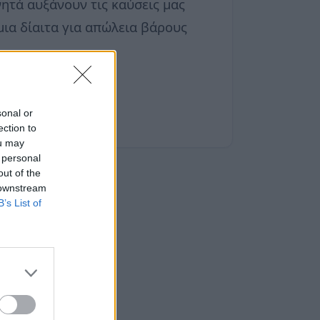
ητά αυξάνουν τις καύσεις μας
ια δίαιτα για απώλεια βάρους
sonal or
ection to
ou may
 personal
out of the
 downstream
B’s List of