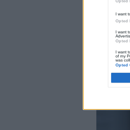
Opted 
I want t
Opted 
I want 
Advertis
Opted 
I want t
of my P
was col
Opted 