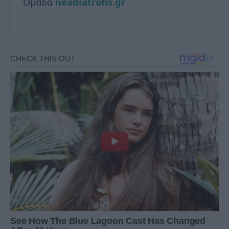
Ομάδα
neadiatrofis.gr