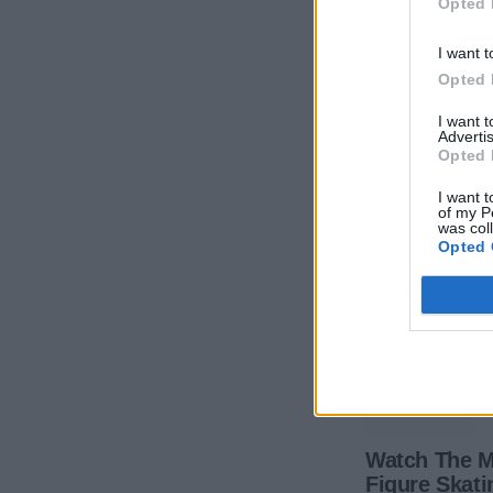
Opted 
I want t
Opted 
I want 
Advertis
Opted 
I want t
of my P
was col
Opted 