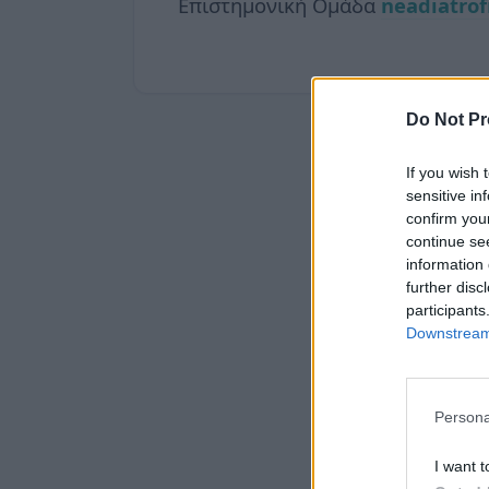
Επιστημονική Ομάδα
neadiatrof
Do Not Pr
If you wish 
sensitive in
confirm you
continue se
information 
further disc
participants
Downstream 
Persona
I want t