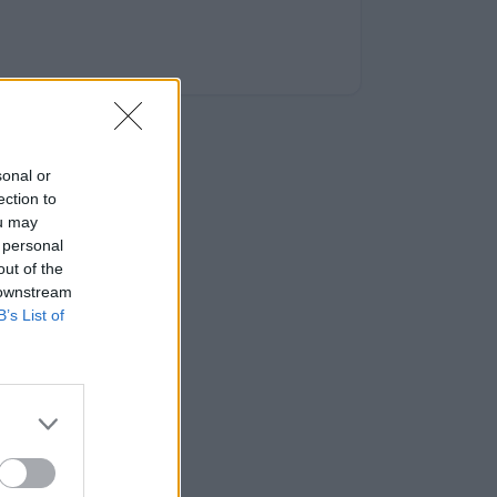
sonal or
ection to
ou may
 personal
out of the
 downstream
B’s List of