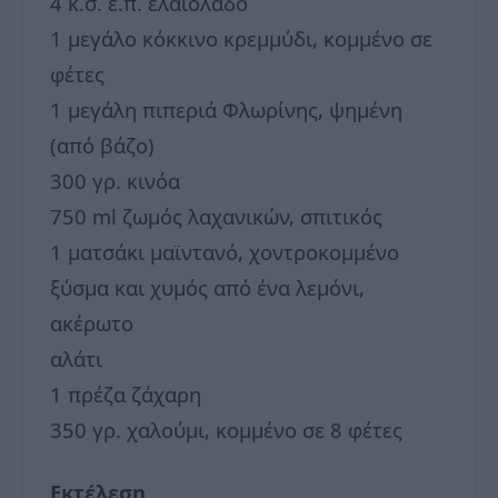
4 κ.σ. έ.π. ελαιόλαδο
1 μεγάλο κόκκινο κρεμμύδι, κομμένο σε
φέτες
1 μεγάλη πιπεριά Φλωρίνης, ψημένη
(από βάζο)
300 γρ. κινόα
750 ml ζωμός λαχανικών, σπιτικός
1 ματσάκι μαϊντανό, χοντροκομμένο
ξύσμα και χυμός από ένα λεμόνι,
ακέρωτο
αλάτι
1 πρέζα ζάχαρη
350 γρ. χαλούμι, κομμένο σε 8 φέτες
Εκτέλεση