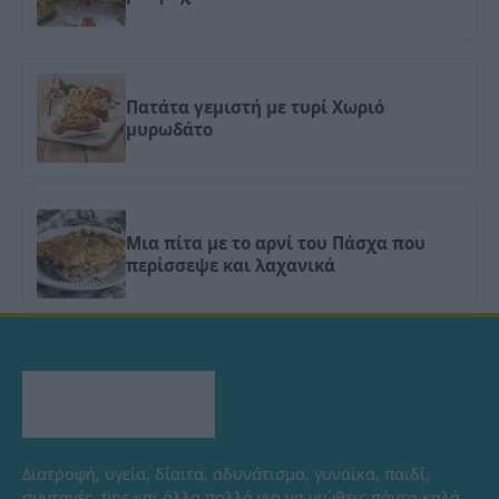
Πατάτα γεμιστή με τυρί Χωριό
μυρωδάτο
Μια πίτα με το αρνί του Πάσχα που
περίσσεψε και λαχανικά
Διατροφή, υγεία, δίαιτα, αδυνάτισμα, γυναίκα, παιδί,
συνταγές, tips και άλλα πολλά για να νιώθεις πάντα καλά.