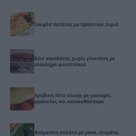
Σουφλέ πατάτας με πράσο και τυριά
Kέικ σοκολάτας χωρίς γλουτένη με
ολόκληρα φουντούκια
Αραβική πίτα ολικής με γιαούρτι,
φράουλες και κολοκυθόσπορο
Ανάμεικτη σαλάτα με ρόκα, ντομάτα,