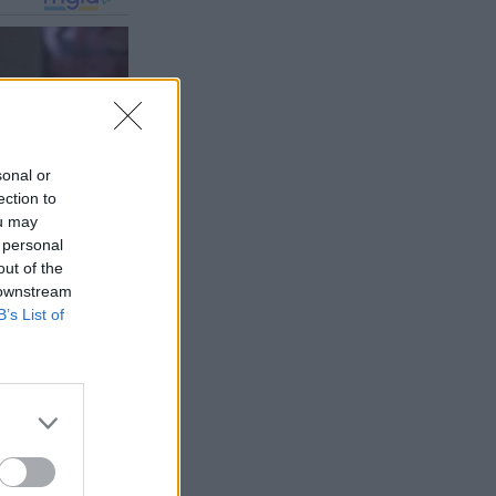
sonal or
ection to
ou may
 personal
out of the
 downstream
B’s List of