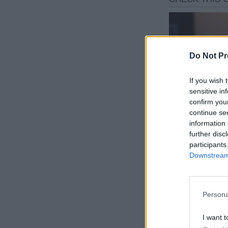
Do Not Pr
If you wish 
sensitive in
confirm you
continue se
information 
further disc
participants
Downstream 
Persona
I want t