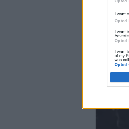
Opted 
I want t
Opted 
I want 
Advertis
Opted 
I want t
of my P
was col
Opted 