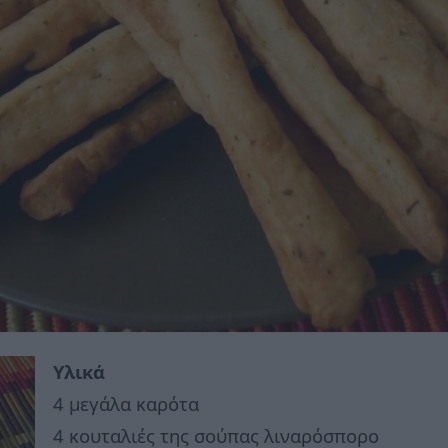
Υλικά
4 μεγάλα καρότα
4 κουταλιές της σούπας λιναρόσπορο