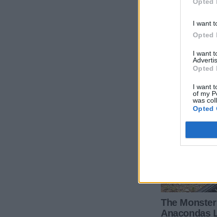
Opted 
I want t
Opted 
I want 
Advertis
Opted 
I want t
of my P
was col
Opted 