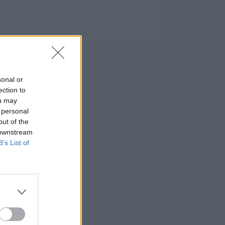
sonal or
ection to
ou may
 personal
out of the
 downstream
B’s List of