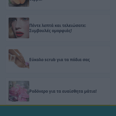
Πέντε λεπτά και τελειώσατε:
Συμβουλές ομορφιάς!
Εύκολο scrub για τα πόδια σας
Ροδόνερο για τα ευαίσθητα μάτια!