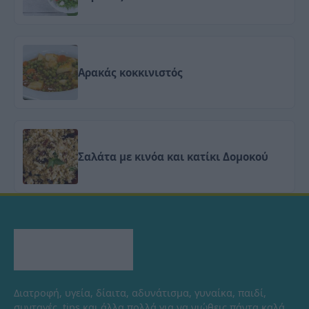
Αρακάς κοκκινιστός
Σαλάτα με κινόα και κατίκι Δομοκού
Διατροφή, υγεία, δίαιτα, αδυνάτισμα, γυναίκα, παιδί,
συνταγές, tips και άλλα πολλά για να νιώθεις πάντα καλά.