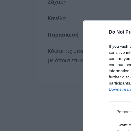
Ζάχαρη
Κανέλα
Do Not Pr
Παρασκευή
If you wish 
Κόψτε τις μπανάνες σε κομμάτια 
sensitive in
confirm you
με όποια επικάλυψη θέλετε. Μη 
continue se
information 
further disc
participants
Downstream 
Persona
I want t