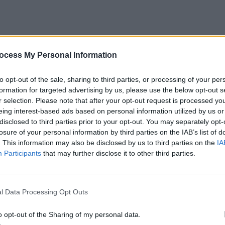
ocess My Personal Information
to opt-out of the sale, sharing to third parties, or processing of your per
1 1/2-2 ίντσας, κυλήστε τα κομμάτια σε βούτυρο αμ
formation for targeted advertising by us, please use the below opt-out s
r selection. Please note that after your opt-out request is processed y
διστάσετε να χρησιμοποιήσετε και άλλα συστατικά π
eing interest-based ads based on personal information utilized by us or
disclosed to third parties prior to your opt-out. You may separately opt-
losure of your personal information by third parties on the IAB’s list of
. This information may also be disclosed by us to third parties on the
IA
Participants
that may further disclose it to other third parties.
l Data Processing Opt Outs
o opt-out of the Sharing of my personal data.