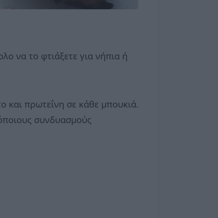
ολο να το φτιάξετε για νήπια ή
το και πρωτεΐνη σε κάθε μπουκιά.
ε όποιους συνδυασμούς