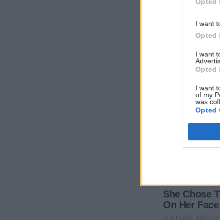
Opted 
I want t
Opted 
I want 
Advertis
Opted 
I want t
of my P
was col
Opted 