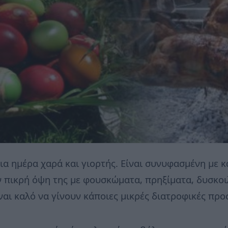
ια ημέρα χαρά και γιορτής. Είναι συνυφασμένη με κ
ν πικρή όψη της με φουσκώματα, πρηξίματα, δυσκο
ναι καλό να γίνουν κάποιες μικρές διατροφικές πρ