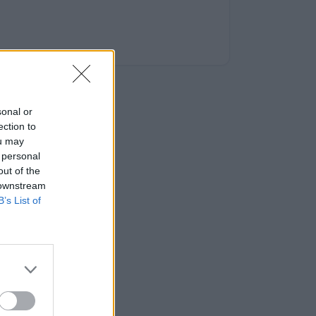
sonal or
ection to
ou may
 personal
out of the
 downstream
B’s List of