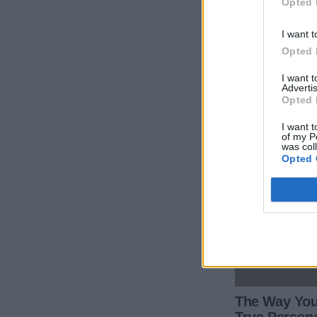
Opted 
I want t
Opted 
I want 
Advertis
Opted 
I want t
of my P
was col
Opted 