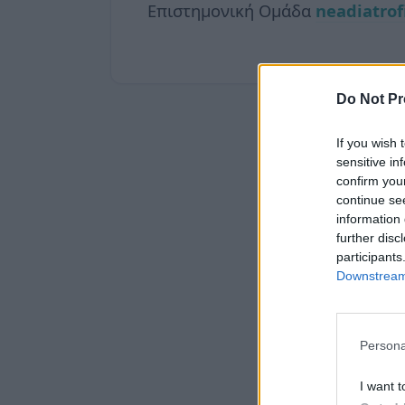
Επιστημονική Ομάδα
neadiatrof
Do Not Pr
If you wish 
sensitive in
confirm you
continue se
information 
further disc
participants
Downstream 
Persona
I want t