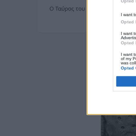
Opted 
Ο Ταύρος του 2026 είναι πιο δυν
I want t
Opted 
I want 
Advertis
Opted 
I want t
of my P
was col
Opted 