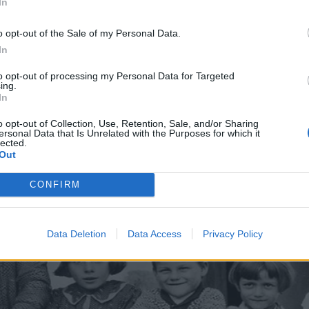
In
ατός όταν ακούει την καρδιά του και όχι μόνο τη λο
o opt-out of the Sale of my Personal Data.
In
to opt-out of processing my Personal Data for Targeted
ing.
In
o opt-out of Collection, Use, Retention, Sale, and/or Sharing
ersonal Data that Is Unrelated with the Purposes for which it
lected.
Out
CONFIRM
Data Deletion
Data Access
Privacy Policy