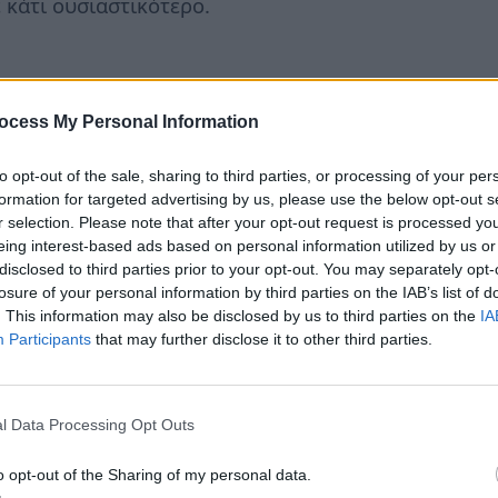
ε κάτι ουσιαστικότερο.
ocess My Personal Information
α κινηθείς, να βγεις έξω, να αλλάξεις παραστάσεις.
ίπατος στη φύση ή λίγη γυμναστική σε εξωτερικό χ
to opt-out of the sale, sharing to third parties, or processing of your per
formation for targeted advertising by us, please use the below opt-out s
ε την υπερκατανάλωση φαγητού — η τάση σου για π
r selection. Please note that after your opt-out request is processed y
βρίσκεται σε φλογερό ζώδιο.
eing interest-based ads based on personal information utilized by us or
disclosed to third parties prior to your opt-out. You may separately opt-
losure of your personal information by third parties on the IAB’s list of
ας
. This information may also be disclosed by us to third parties on the
IA
Participants
that may further disclose it to other third parties.
μπιστεύσου τη ροή. Δεν χρειάζεται να έχεις όλες τι
ερινή ενέργεια σε καλεί να τις υποδεχτείς με ανοιχ
l Data Processing Opt Outs
σε να την αρπάξεις.
o opt-out of the Sharing of my personal data.