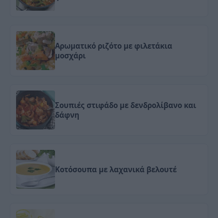
Αρωματικό ριζότο με φιλετάκια
μοσχάρι
Σουπιές στιφάδο με δενδρολίβανο και
δάφνη
Κοτόσουπα με λαχανικά βελουτέ