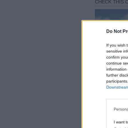
Do Not Pr
If you wish 
sensitive in
confirm you
continue se
information 
further disc
participants
Downstream 
Persona
I want t