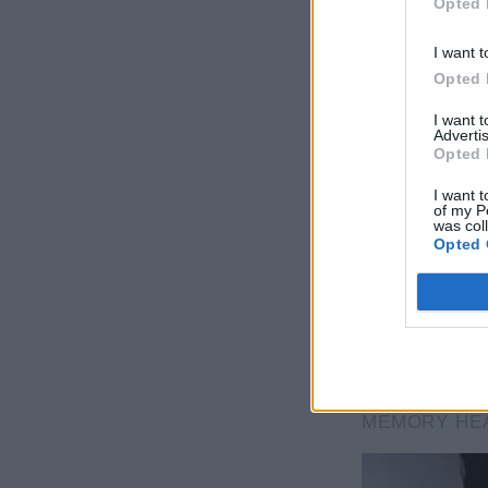
Opted 
I want t
Opted 
I want 
Advertis
Opted 
I want t
of my P
was col
Opted 