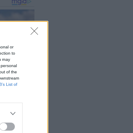
sonal or
ection to
ou may
 personal
out of the
 downstream
B’s List of