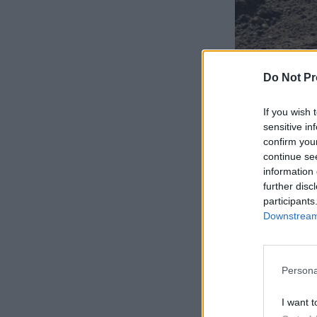
Do Not Pr
If you wish 
sensitive in
confirm you
continue se
information 
further disc
participants
Downstream 
Persona
I want t