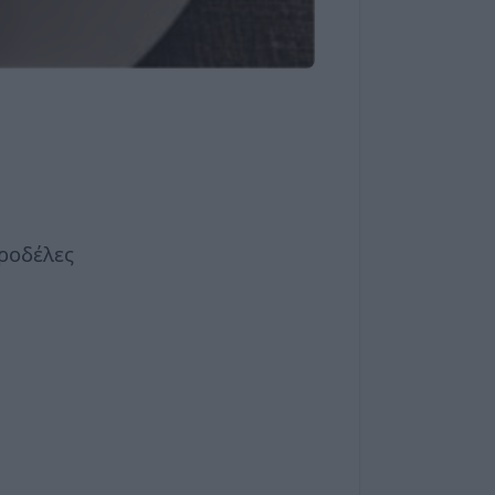
 ροδέλες