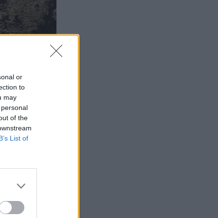
sonal or
ection to
ou may
 personal
out of the
 downstream
B’s List of