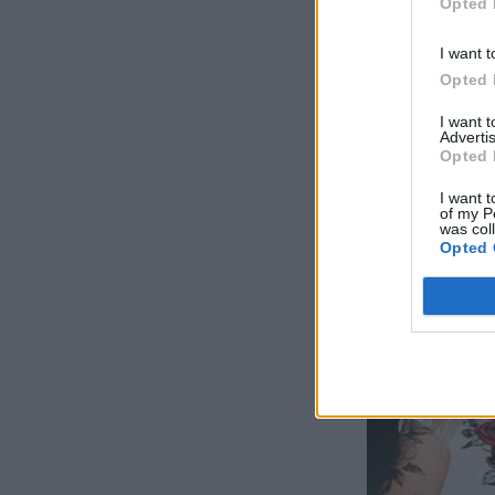
Opted 
I want t
Opted 
I want 
Advertis
Opted 
I want t
of my P
was col
Opted 