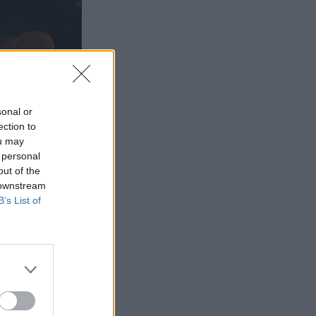
sonal or
ection to
ou may
 personal
out of the
 downstream
B’s List of