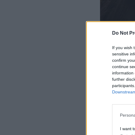
Do Not Pr
If you wish 
sensitive in
confirm you
continue se
information 
further disc
participants
Downstream 
Persona
I want t