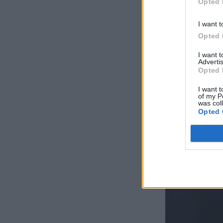
Opted 
I want t
Opted 
I want 
Advertis
Opted 
I want t
of my P
was col
Opted 