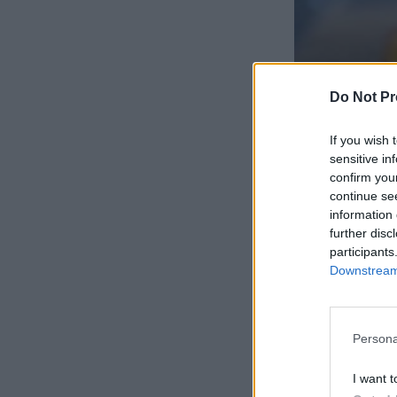
Do Not Pr
If you wish 
sensitive in
confirm you
continue se
information 
further disc
participants
Downstream 
Persona
I want t