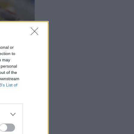
sonal or
ection to
ou may
 personal
out of the
 downstream
B’s List of