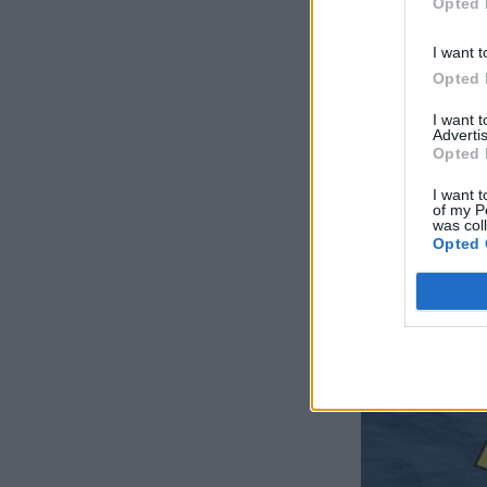
Opted 
I want t
Opted 
I want 
Advertis
Opted 
I want t
of my P
was col
Opted 