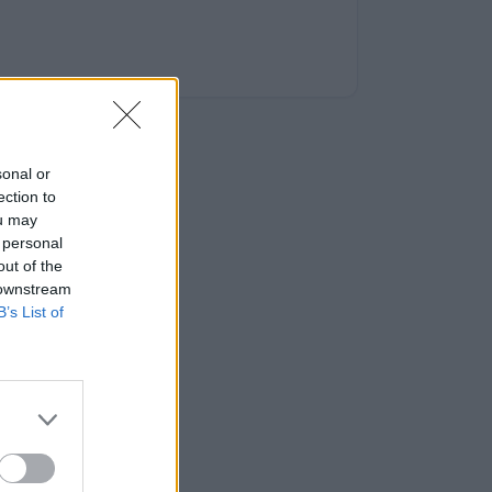
sonal or
ection to
ou may
 personal
out of the
 downstream
B’s List of