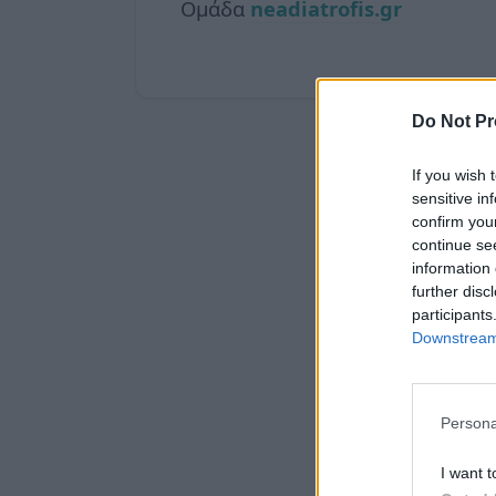
Ομάδα
neadiatrofis.gr
Do Not Pr
If you wish 
sensitive in
confirm you
continue se
information 
further disc
participants
Downstream 
Persona
I want t