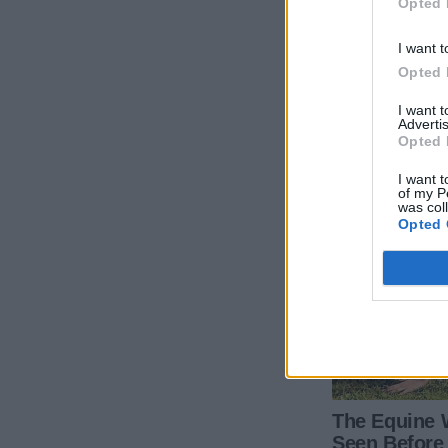
Opted 
I want t
Opted 
I want 
Advertis
Opted 
I want t
of my P
was col
Opted 