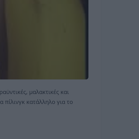
ραϋντικές, μαλακτικές και
να πίλινγκ κατάλληλο για το