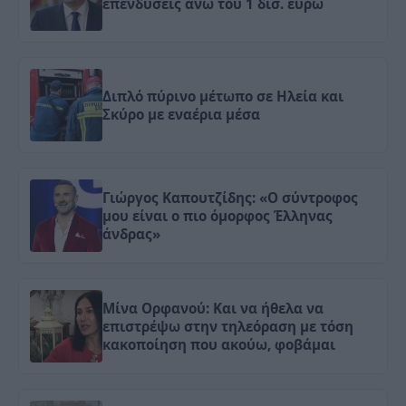
επενδύσεις άνω του 1 δισ. ευρώ
Διπλό πύρινο μέτωπο σε Ηλεία και
Σκύρο με εναέρια μέσα
Γιώργος Καπουτζίδης: «Ο σύντροφος
μου είναι ο πιο όμορφος Έλληνας
άνδρας»
Μίνα Ορφανού: Και να ήθελα να
επιστρέψω στην τηλεόραση με τόση
κακοποίηση που ακούω, φοβάμαι