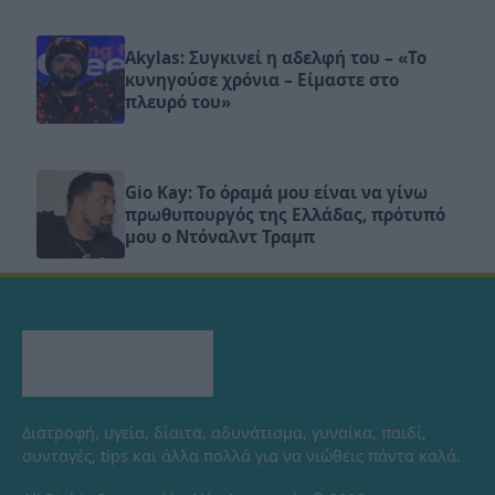
Akylas: Συγκινεί η αδελφή του – «Το
κυνηγούσε χρόνια – Είμαστε στο
πλευρό του»
Gio Kay: Το όραμά μου είναι να γίνω
πρωθυπουργός της Ελλάδας, πρότυπό
μου ο Ντόναλντ Τραμπ
Διατροφή, υγεία, δίαιτα, αδυνάτισμα, γυναίκα, παιδί,
συνταγές, tips και άλλα πολλά για να νιώθεις πάντα καλά.